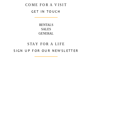
COME FOR A VISIT
GET IN TOUCH
RENTALS
SALES
GENERAL
STAY FOR A LIFE
SIGN UP FOR OUR NEWSLETTER
Subscribe
FIND US ON FACEBOOK
© 2024 New Cambium. Created by
Tapiex Designs